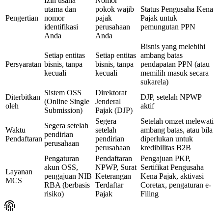
Izin usaha
Nomor
utama dan
pokok wajib
Status Pengusaha Kena
Pengertian
nomor
pajak
Pajak untuk
identifikasi
perusahaan
pemungutan PPN
Anda
Anda
Bisnis yang melebihi
Setiap entitas
Setiap entitas
ambang batas
Persyaratan
bisnis, tanpa
bisnis, tanpa
pendapatan PPN (atau
kecuali
kecuali
memilih masuk secara
sukarela)
Sistem OSS
Direktorat
Diterbitkan
DJP, setelah NPWP
(Online Single
Jenderal
oleh
aktif
Submission)
Pajak (DJP)
Segera
Setelah omzet melewati
Segera setelah
Waktu
setelah
ambang batas, atau bila
pendirian
Pendaftaran
pendirian
diperlukan untuk
perusahaan
perusahaan
kredibilitas B2B
Pengaturan
Pendaftaran
Pengajuan PKP,
akun OSS,
NPWP, Surat
Sertifikat Pengusaha
Layanan
pengajuan NIB
Keterangan
Kena Pajak, aktivasi
MCS
RBA (berbasis
Terdaftar
Coretax, pengaturan e-
risiko)
Pajak
Filing