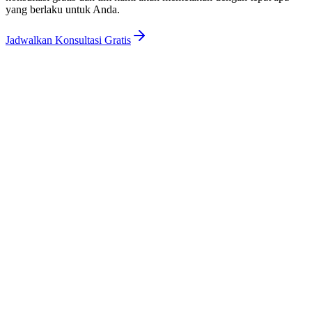
yang berlaku untuk Anda.
Jadwalkan Konsultasi Gratis
Apa itu sistem OSS RBA?
Online Single Submission Risk-Based Approach (OSS RBA)
adalah platform terpusat pemerintah untuk menerbitkan izin usaha.
Izin diberikan berdasarkan tingkat risiko (rendah, menengah, tinggi)
dari kegiatan bisnis spesifik Anda (KBLI).
Apa itu PKKPR dan mengapa saya membutuhkannya?
PKKPR adalah singkatan dari Kesesuaian Kegiatan Pemanfaatan
Ruang. Ini bertindak sebagai izin lokasi yang menegaskan bahwa