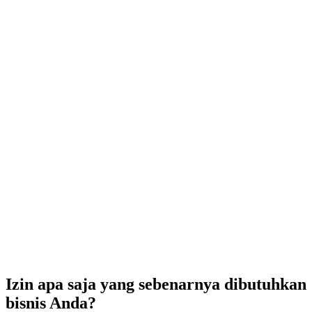
Izin apa saja yang sebenarnya dibutuhkan bisnis Anda?
NIB: Nomor Induk Berusaha
NPWP: Nomor Pokok Wajib Pajak
PKP: Status Pengusaha Kena Pajak
Proses langkah demi langkah
Pertanyaan yang sering diajukan
Izin apa saja yang sebenarnya dibutuhkan
bisnis Anda?