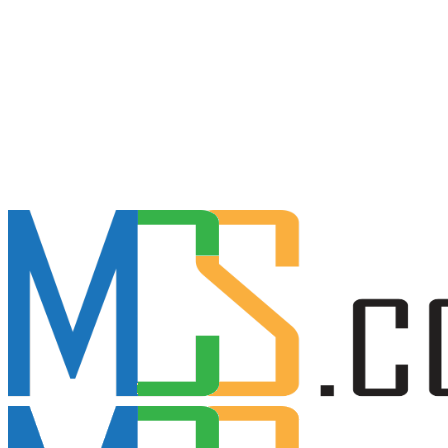
Keduanya adalah program jaminan sosial dan kesehatan nasional
yang wajib. Setiap perusahaan di Indonesia diwajibkan secara
hukum untuk mendaftarkan entitasnya dan mendaftarkan
karyawannya ke dalam kedua program BPJS tersebut.