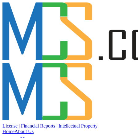
License | Financial Reports | Intellectual Property
Home
About Us