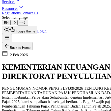
Services
Resources
Regulations
Contact Us
Select Language
EN
ID
中文
Login
Toggle theme
Back to Home
12 Feb 2026
KEMENTERIAN KEUANGAN 
DIREKTORAT PENYULUHAN
PENGUMUMAN NOMOR PENG-31/PJ.09/2026 TENTANG K
PEMBERITAHUAN TAHUNAN PAJAK PENGHASILAN BADAN UNTUK T
tentang Kebijakan Perpajakan Sehubungan dengan Implementasi Sis
Pajak 2025, kami sampaikan hal sebagai berikut. 1. Bagi **wajib paj
Pemberitahuan Tahunan Pajak Penghasilan Badan Tahun Pajak 2025, ad
Pemberitahuan Tahunan untuk Tahun Pajak; dan - b. Surat Pemberit