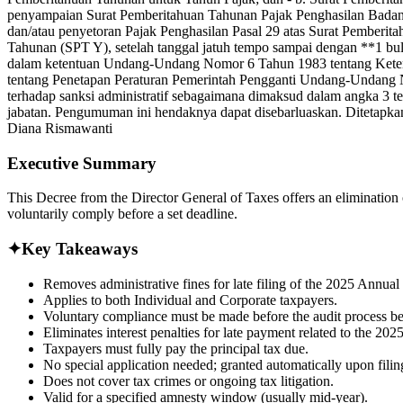
penyampaian Surat Pemberitahuan Tahunan Pajak Penghasilan Badan T
dan/atau penyetoran Pajak Penghasilan Pasal 29 atas Surat Pember
Tahunan (SPT Y), setelah tanggal jatuh tempo sampai dengan **1 bul
dalam ketentuan Undang-Undang Nomor 6 Tahun 1983 tentang Keten
tentang Penetapan Peraturan Pemerintah Pengganti Undang-Undang N
terhadap sanksi administratif sebagaimana dimaksud dalam angka 3 te
jabatan. Pengumuman ini hendaknya dapat disebarluaskan. Ditetapkan
Diana Rismawanti
Executive Summary
This Decree from the Director General of Taxes offers an elimination
voluntarily comply before a set deadline.
✦
Key Takeaways
Removes administrative fines for late filing of the 2025 Annual
Applies to both Individual and Corporate taxpayers.
Voluntary compliance must be made before the audit process be
Eliminates interest penalties for late payment related to the 202
Taxpayers must fully pay the principal tax due.
No special application needed; granted automatically upon filin
Does not cover tax crimes or ongoing tax litigation.
Valid for a specified amnesty window (usually mid-year).