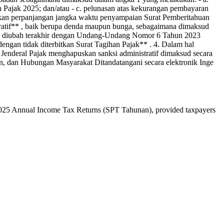
Pajak 2025; dan/atau - c. pelunasan atas kekurangan pembayaran
ikan perpanjangan jangka waktu penyampaian Surat Pemberitahuan
stratif** , baik berupa denda maupun bunga, sebagaimana dimaksud
i diubah terakhir dengan Undang-Undang Nomor 6 Tahun 2023
an tidak diterbitkan Surat Tagihan Pajak** . 4. Dalam hal
t Jenderal Pajak menghapuskan sanksi administratif dimaksud secara
an, dan Hubungan Masyarakat Ditandatangani secara elektronik Inge
he 2025 Annual Income Tax Returns (SPT Tahunan), provided taxpayers