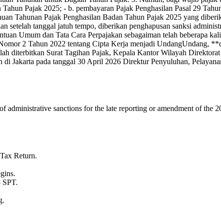
ahun Pajak 2025; - b. pembayaran Pajak Penghasilan Pasal 29 Tahun 
itahuan Tahunan Pajak Penghasilan Badan Tahun Pajak 2025 yang diber
an setelah tanggal jatuh tempo, diberikan penghapusan sanksi admini
tuan Umum dan Tata Cara Perpajakan sebagaiman telah beberapa kal
omor 2 Tahun 2022 tentang Cipta Kerja menjadi UndangUndang, **deng
lah diterbitkan Surat Tagihan Pajak, Kepala Kantor Wilayah Direktora
 di Jakarta pada tanggal 30 April 2026 Direktur Penyuluhan, Pelayan
 of administrative sanctions for the late reporting or amendment of t
 Tax Return.
gins.
5 SPT.
g.