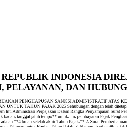
REPUBLIK INDONESIA DIRE
, PELAYANAN, DAN HUBUN
EBIJAKAN PENGHAPUSAN SANKSI ADMINISTRATIF ATAS
AHUN PAJAK 2025 Sehubungan dengan telah ditetapkannya K
tem Inti Administrasi Perpajakan Dalam Rangka Penyampaian Surat P
ak badan, tanggal jatuh tempo** untuk: - a. pembayaran Pajak Penghas
alah **4 bulan setelah akhir Tahun Pajak.** 2. Surat Pemberitahuan 
ahuan Tahunan untuk Bagian Tahun Pajak. 3. Namun, bagi wajib pajak