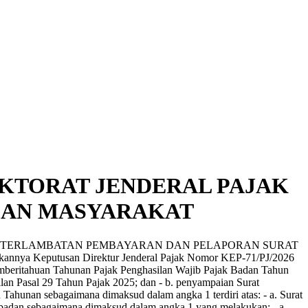
KTORAT JENDERAL PAJAK
GAN MASYARAKAT
 KETERLAMBATAN PEMBAYARAN DAN PELAPORAN SURAT
eputusan Direktur Jenderal Pajak Nomor KEP-71/PJ/2026
emberitahuan Tahunan Pajak Penghasilan Wajib Pajak Badan Tahun
ilan Pasal 29 Tahun Pajak 2025; dan - b. penyampaian Surat
Tahunan sebagaimana dimaksud dalam angka 1 terdiri atas: - a. Surat
 badan sebagaimana dimaksud dalam angka 1 yang melakukan: - a.