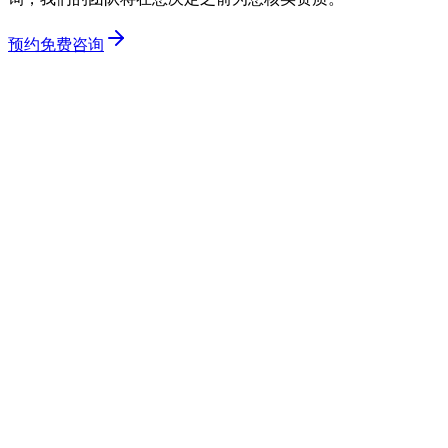
预约免费咨询
使用虚拟办公室设立 PMA 合法吗？
是的，在印度尼西亚使用虚拟办公室进行公司设立和获取标准
NIB 是完全合法的，特别是对于基于服务和咨询的公司。
我可以使用虚拟办公室获得专业的运营许可证吗？
对于某些高风险行业（如制造，实物商品贸易或仓储），政府
需要进行物理现场验证。虚拟办公室不能用于这些特定的运营
许可证。